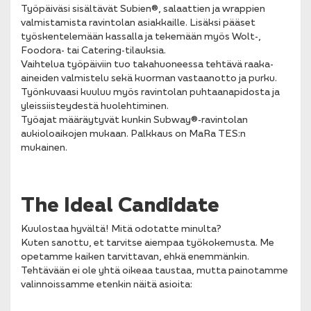
Työpäiväsi sisältävät Subien®, salaattien ja wrappien
valmistamista ravintolan asiakkaille. Lisäksi pääset
työskentelemään kassalla ja tekemään myös Wolt-,
Foodora- tai Catering-tilauksia.
Vaihtelua työpäiviin tuo takahuoneessa tehtävä raaka-
aineiden valmistelu sekä kuorman vastaanotto ja purku.
Työnkuvaasi kuuluu myös ravintolan puhtaanapidosta ja
yleissiisteydestä huolehtiminen.
Työajat määräytyvät kunkin Subway®-ravintolan
aukioloaikojen mukaan. Palkkaus on MaRa TES:n
mukainen.
The Ideal Candidate
Kuulostaa hyvältä! Mitä odotatte minulta?
Kuten sanottu, et tarvitse aiempaa työkokemusta. Me
opetamme kaiken tarvittavan, ehkä enemmänkin.
Tehtävään ei ole yhtä oikeaa taustaa, mutta painotamme
valinnoissamme etenkin näitä asioita: