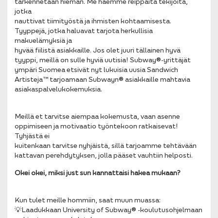
tarkennetaan hieman. Me haemme reippaita tekijöitä,
jotka
nauttivat tiimityöstä ja ihmisten kohtaamisesta.
Tyyppejä, jotka haluavat tarjota herkullisia
makuelämyksiä ja
hyvää fiilistä asiakkaille. Jos olet juuri tällainen hyvä
tyyppi, meillä on sulle hyviä uutisia! Subway®-yrittäjät
ympäri Suomea etsivät nyt lukuisia uusia Sandwich
Artisteja™ tarjoamaan Subwayn® asiakkaille mahtavia
asiakaspalvelukokemuksia.
Meillä et tarvitse aiempaa kokemusta, vaan asenne
oppimiseen ja motivaatio työntekoon ratkaisevat!
Tyhjästä ei
kuitenkaan tarvitse nyhjäistä, sillä tarjoamme tehtävään
kattavan perehdytyksen, jolla pääset vauhtiin helposti.
Okei okei, miksi just sun kannattaisi hakea mukaan?
Kun tulet meille hommiin, saat muun muassa:
💡Laadukkaan University of Subway® -koulutusohjelmaan