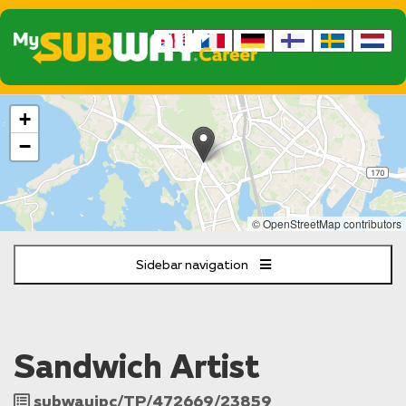
The
+
following
content
−
displays
a
map
of
© OpenStreetMap contributors
the
jobs
Sidebar navigation
location
-
Mannerheimintie
96
HELSINKI
Sandwich Artist
Job
subwayipc/TP/472669/23859