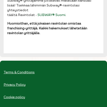
Subway®-yrittäjämme juttelevat mielellään kanssasi
lisää! Tsekkaa lähimmän Subway®-ravintolasi
yhteystiedot
täältä Ravintolat -
SUBWAY® Suomi.
Huomioithan, että jokaisen ravintolan omistaa
franchising-yrittäjä. Kaikki hakemukset lähetetään
ravintolan yrittäjälle.
Terms & Conditions
Privacy Policy
Cookie policy