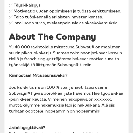
✅ Täysi-ikäisyys.
✅ Motivaatio uuden oppimiseen ja työssä kehittymiseen.
✅ Taito työskennellä erilaisten ihmisten kanssa.
✅ Into luoda hyviä, mieleenpainuvia asiakaskokemuksia.
About The Company
Yli 40 000 ravintolalla mitattuna Subway® on maailman
suurin pikaruokaketju. Suomen toiminnot jatkavat kasvun
tiellä ja franchising-yrittäjämme hakevat motivoituneita
työntekijöitä liittymään Subwayn® tiimiin.
Kiinnostaa! Mitä seuraavaksi?
Jos kaikki tämä on 100 % sua, ja näet itsesi osana
Subwayn® hyvää porukkaa, jätä hakemus Hae työpaikkaa
-painikkeen kautta. Viimeinen hakupäivä on xx.x.xxxx,
mutta käymme hakemuksia läpi jo hakuaikana. Älä siis
turhaan odottele, nopeammin on nopeammin!
Jäikö kysyttävää?