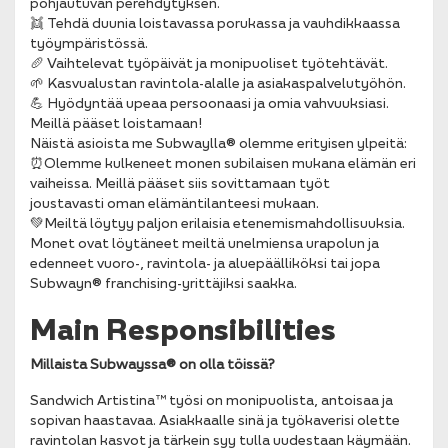
pohjautuvan perehdytyksen.
👯 Tehdä duunia loistavassa porukassa ja vauhdikkaassa
työympäristössä.
🥖 Vaihtelevat työpäivät ja monipuoliset työtehtävät.
🌱 Kasvualustan ravintola-alalle ja asiakaspalvelutyöhön.
💪 Hyödyntää upeaa persoonaasi ja omia vahvuuksiasi.
Meillä pääset loistamaan!
Näistä asioista me Subwaylla® olemme erityisen ylpeitä:
⏰Olemme kulkeneet monen subilaisen mukana elämän eri
vaiheissa. Meillä pääset siis sovittamaan työt
joustavasti oman elämäntilanteesi mukaan.
💚Meiltä löytyy paljon erilaisia etenemismahdollisuuksia.
Monet ovat löytäneet meiltä unelmiensa urapolun ja
edenneet vuoro-, ravintola- ja aluepäälliköksi tai jopa
Subwayn® franchising-yrittäjiksi saakka.
Main Responsibilities
Millaista Subwayssa® on olla töissä?
Sandwich Artistina™ työsi on monipuolista, antoisaa ja
sopivan haastavaa. Asiakkaalle sinä ja työkaverisi olette
ravintolan kasvot ja tärkein syy tulla uudestaan käymään.