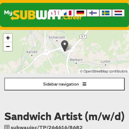
The
+
following
content
−
displays
a
map
of
© OpenStreetMap contributors
the
jobs
Sidebar navigation
location
-
"Rh
Eichenzell
Sandwich Artist (m/w/d)
Job
subwayipc/TP/264616/8682