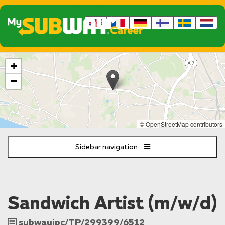
The
+
following
content
−
displays
a
map
of
© OpenStreetMap contributors
the
jobs
Sidebar navigation
location
-
Osdorfer
Landstrasse
131
Sandwich Artist (m/w/d)
-
135
Hamburg
Job
subwayipc/TP/299399/6512