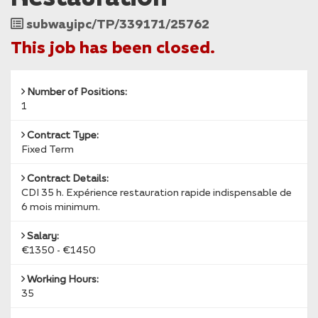
Job
subwayipc/TP/339171/25762
Reference
This job has been closed.
Number of Positions:
1
Contract Type:
Fixed Term
Contract Details:
CDI 35 h. Expérience restauration rapide indispensable de
6 mois minimum.
Salary:
€1350 - €1450
Working Hours:
35