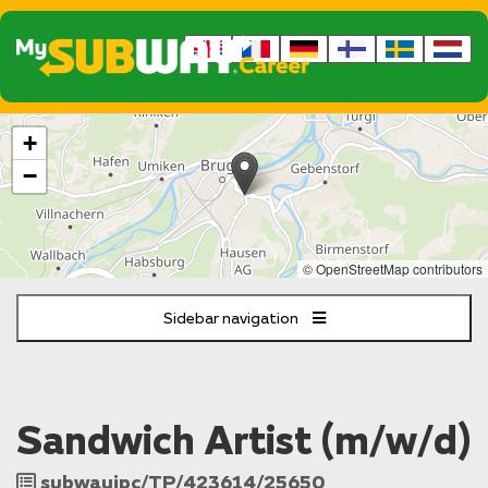
The
+
following
content
−
displays
a
map
of
© OpenStreetMap contributors
the
jobs
Sidebar navigation
location
-
Klosterzelgstrasse
1a
Windisch
Sandwich Artist (m/w/d)
Job
subwayipc/TP/423614/25650