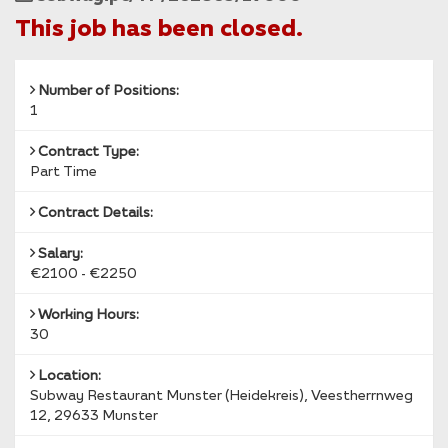
29633
Reference
This job has been closed.
Munster
Number of Positions:
1
Contract Type:
Part Time
Contract Details:
Salary:
€2100 - €2250
Working Hours:
30
Location:
Subway Restaurant Munster (Heidekreis), Veestherrnweg
12, 29633 Munster