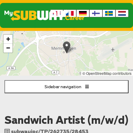
The
+
following
content
−
displays
a
map
of
© OpenStreetMap contributors
the
jobs
Sidebar navigation
location
-
Memmingen
Sandwich Artist (m/w/d)
Job
subwayipc/TP/262735/28453