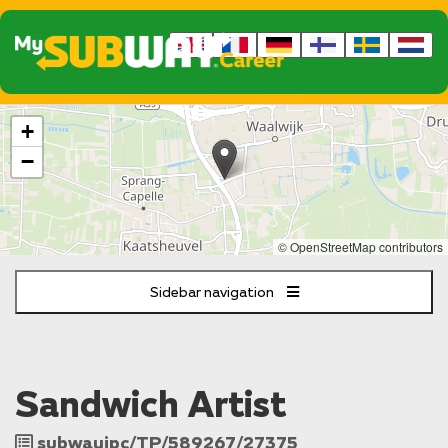
The
+
following
content
−
displays
a
map
of
© OpenStreetMap contributors
the
jobs
Sidebar navigation
location
-
Professor
Asserweg
1
Sandwich Artist
E
Waalwijk
Job
subwayipc/TP/589267/27375