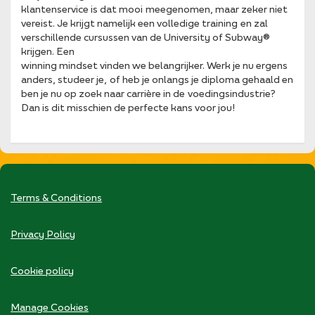
klantenservice is dat mooi meegenomen, maar zeker niet
vereist. Je krijgt namelijk een volledige training en zal
verschillende cursussen van de University of Subway®
krijgen. Een
winning mindset vinden we belangrijker. Werk je nu ergens
anders, studeer je, of heb je onlangs je diploma gehaald en
ben je nu op zoek naar carrière in de voedingsindustrie?
Dan is dit misschien de perfecte kans voor jou!
Terms & Conditions
Privacy Policy
Cookie policy
Manage Cookies