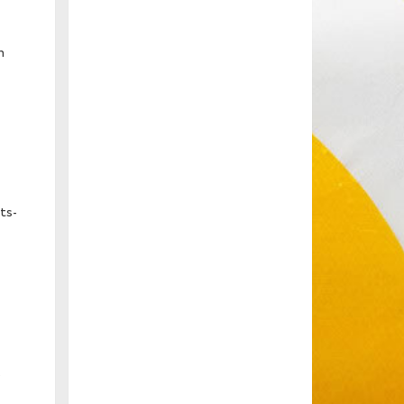
n
ts-
e