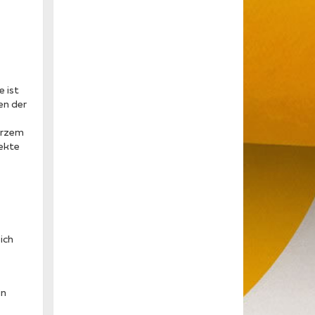
 ist
en der
Kurzem
fekte
ich
in