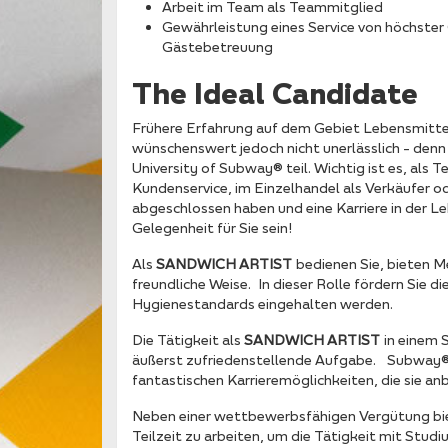
Arbeit im Team als Teammitglied
Gewährleistung eines Service von höchster
Gästebetreuung
The Ideal Candidate
Frühere Erfahrung auf dem Gebiet Lebensmittel
wünschenswert jedoch nicht unerlässlich – den
University of Subway® teil. Wichtig ist es, als 
Kundenservice, im Einzelhandel als Verkäufer od
abgeschlossen haben und eine Karriere in der 
Gelegenheit für Sie sein!
Als
SANDWICH ARTIST
bedienen Sie, bieten M
freundliche Weise. In dieser Rolle fördern Sie 
Hygienestandards eingehalten werden.
Die Tätigkeit als
SANDWICH ARTIST
in einem 
äußerst zufriedenstellende Aufgabe. Subway® Fr
fantastischen Karrieremöglichkeiten, die sie a
Neben einer wettbewerbsfähigen Vergütung bietet
Teilzeit zu arbeiten, um die Tätigkeit mit Stud