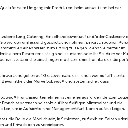
 Qualität beim Umgang mit Produkten, beim Verkauf und bei der
zubereitung, Catering, Einzelhandelsverkauf und/oder Gästeservice
n Sie werden umfassend geschult und nehmen an verschiedenen Kurs
Teammitglied einen Willen zum Erfolg zu zeigen. Wenn Sie derzeit im
er in einem Restaurant tätig sind, studieren oder Ihr Studium vor 
Lebensmittelbranche einschlagen möchten, dann könnte dies die per
ehrwert und gehen auf Gästewünsche ein – und zwar auf effiziente,
die Bekanntheit der Marke Subway® und stellen sicher, dass
Subway® Franchiseunternehmen ist eine herausfordernde aber zugle
anchisepartner sind stolz auf ihre fleißigen Mitarbeiter und die
nbieten, um in Aufsichts- und Managementfunktionen aufzusteigen.
 die Rolle die Möglichkeit, in Schichten, zu flexiblen Zeiten oder 
ium und Privatleben zu vereinbaren.