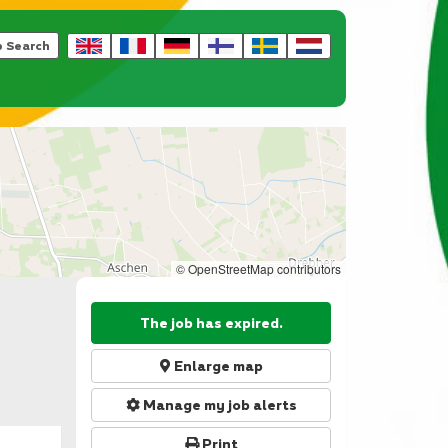
b Search
© OpenStreetMap contributors
The job has expired.
Enlarge map
Manage my job alerts
Print