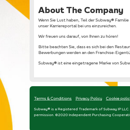
About The Company
Wenn Sie Lust haben, Teil der Subway® Familie 
unser Karriereportal bei uns einzureichen.
Wir freuen uns darauf, von Ihnen zu hören!
Bitte beachten Sie, dass es sich bei den Rest
Bewerbungen werden an den Franchise-Eigentü
Subway® ist eine eingetragene Marke von Subw
Terms & Conditions
Privacy Policy
Cookie poli
Subway® is a Registered Trademark of Subway IP LLC. 
permission. ©2020 Independent Purchasing Cooperative,