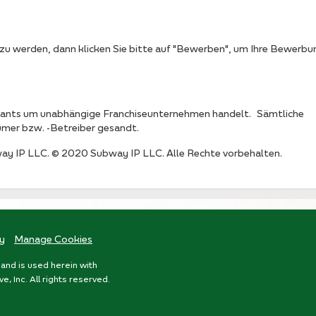
zu werden, dann klicken Sie bitte auf "Bewerben", um Ihre Bewerbu
aurants um unabhängige Franchiseunternehmen handelt. Sämtliche
mer bzw. -Betreiber gesandt.
ay IP LLC. © 2020 Subway IP LLC. Alle Rechte vorbehalten.
cy
Manage Cookies
and is used herein with
 Inc. All rights reserved.