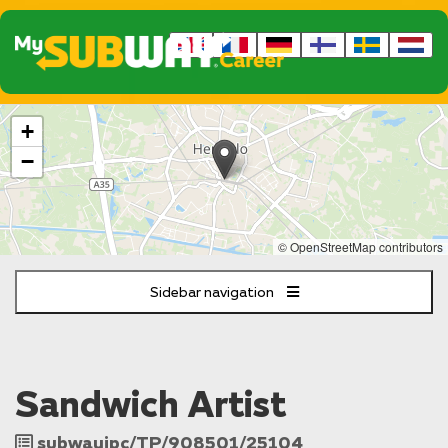
The
+
following
content
−
displays
a
map
of
© OpenStreetMap contributors
the
jobs
Sidebar navigation
location
-
Stationsplein
1
Hengelo
Sandwich Artist
Job
subwayipc/TP/908501/25104