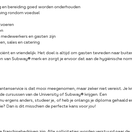
ag en bereiding goed worden onderhouden
eving rondom voedsel
tvoeren
en
 medewerkers en gasten zijn
n, sales en catering
ciënt en vriendelijk. Het doel is altijd om gasten tevreden naar buite
en van Subway® merk en zorgt je ervoor dat aan de hygiënische no
klantenservice is dat mooi meegenomen, maar zeker niet vereist. Je kr
ende cursussen van de University of Subway® krijgen. Een
 nu ergens anders, studeer je, of heb je onlangs je diploma gehaald 
ie? Dan is dit misschien de perfecte kans voor jou!
ranchisebedrijven zijn. Alle sollicitaties worden verstuurd naar de