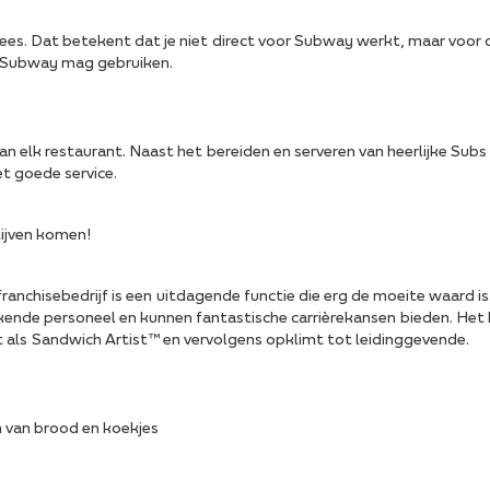
s. Dat betekent dat je niet direct voor Subway werkt, maar voor 
 Subway mag gebruiken.
 elk restaurant. Naast het bereiden en serveren van heerlijke Subs 
t goede service.
blijven komen!
nchisebedrijf is een uitdagende functie die erg de moeite waard is
kende personeel en kunnen fantastische carrièrekansen bieden. He
 als Sandwich Artist™ en vervolgens opklimt tot leidinggevende.
n van brood en koekjes