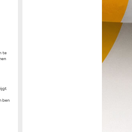
n te
rmen
ijgt
en ben