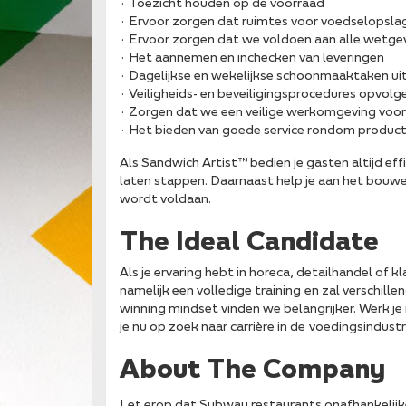
· Toezicht houden op de voorraad
· Ervoor zorgen dat ruimtes voor voedselopsl
· Ervoor zorgen dat we voldoen aan alle wetg
· Het aannemen en inchecken van leveringen
· Dagelijkse en wekelijkse schoonmaaktaken ui
· Veiligheids- en beveiligingsprocedures opvolg
· Zorgen dat we een veilige werkomgeving voor
· Het bieden van goede service rondom producte
Als Sandwich Artist™ bedien je gasten altijd effi
laten stappen. Daarnaast help je aan het bouw
wordt voldaan.
The Ideal Candidate
Als je ervaring hebt in horeca, detailhandel of 
namelijk een volledige training en zal verschill
winning mindset vinden we belangrijker. Werk je
je nu op zoek naar carrière in de voedingsindustr
About The Company
Let erop dat Subway restaurants onafhankelijke f