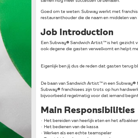
samen nog meer successen te behalen.
Goed om te weten: Subway werkt met franchisee
restauranthouder die de naam en middelen van
Job Introduction
Een Subway® Sandwich Artist™ is het gezicht van
ook degene die gasten verwelkomt en helpt me
Eigenlijk ben jíj dus de reden dat gasten terug 
De baan van Sandwich Artist™ in een Subway® fra
Subway® franchisees zijn trots op hun hardwer
bijvoorbeeld regelmatig voor dat iemand begint
Main Responsibilities
· Het bereiden van heerlijk eten en het afbakke
· Het bedienen van de kassa
· Werken als een echte teamspeler