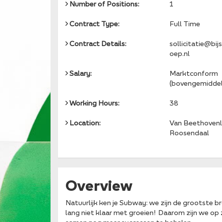
Number of Positions:
1
Contract Type:
Full Time
Contract Details:
sollicitatie@bij
oep.nl
Salary:
Marktconform
(bovengemidde
Working Hours:
38
Location:
Van Beethovenl
Roosendaal
Overview
Natuurlijk ken je Subway: we zijn de grootste 
lang niet klaar met groeien! Daarom zijn we o