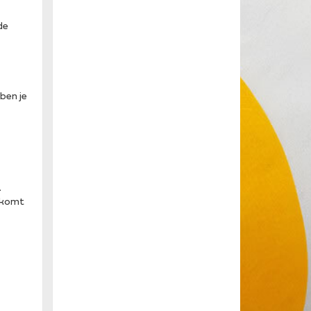
de
ben je
.
t komt