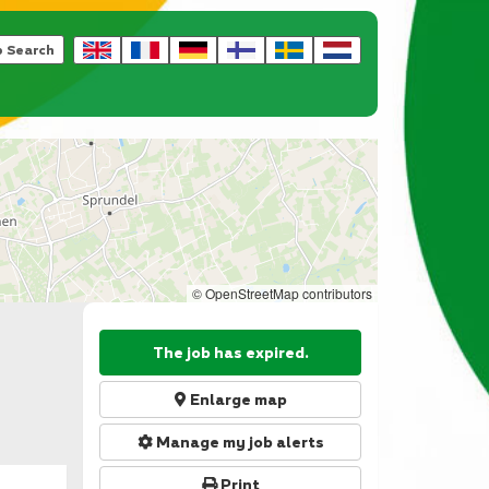
b Search
© OpenStreetMap contributors
The job has expired.
Enlarge map
Manage my job alerts
Print